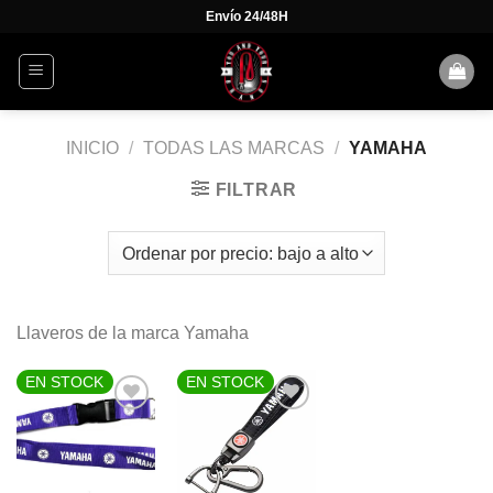
Skip
Envío 24/48H
to
content
INICIO
/
TODAS LAS MARCAS
/
YAMAHA
FILTRAR
Llaveros de la marca Yamaha
EN STOCK
EN STOCK
AÑADIR
AÑADIR