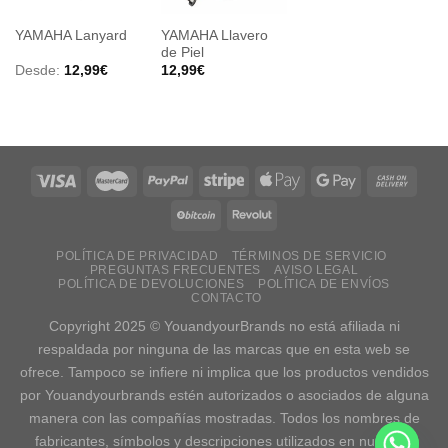
A LA
A LA
LISTA
LISTA
YAMAHA Llavero
YAMAHA Lanyard
DE
DE
de Piel
DESEOS
DESEOS
Desde:
12,99
€
12,99
€
POLÍTICA DE PRIVACIDAD
TÉRMINOS DE SERVICIO
PREGUNTAS FRECUENTES
AVISO LEGAL
POLÍTICA DE DEVOLUCIONES
POLÍTICA DE ENVÍOS
CONTACTO
Copyright 2025 © YouandyourBrands no está afiliada ni
respaldada por ninguna de las marcas que en esta web se
ofrece. Tampoco se infiere ni implica que los productos vendidos
por Youandyourbrands estén autorizados o asociados de alguna
manera con las compañías mostradas. Todos los nombres de
fabricantes, símbolos y descripciones utilizados en nuestras