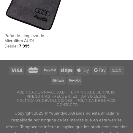
A LA
LISTA
DE
DESEOS
Paño de Limpieza de
Microfibra AUDI
Desde:
7,99
€
POLÍTICA DE PRIVACIDAD
TÉRMINOS DE SERVICIO
PREGUNTAS FRECUENTES
AVISO LEGAL
POLÍTICA DE DEVOLUCIONES
POLÍTICA DE ENVÍOS
CONTACTO
Copyright 2025 © YouandyourBrands no está afiliada ni
respaldada por ninguna de las marcas que en esta web se
ofrece. Tampoco se infiere ni implica que los productos vendidos