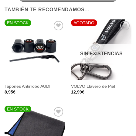
TAMBIÉN TE RECOMENDAMOS…
EN STOCK
AGOTADO
AÑADIR
AÑADIR
SIN EXISTENCIAS
A LA
A LA
LISTA
LISTA
DE
DE
DESEOS
DESEOS
Tapones Antirrobo AUDI
VOLVO Llavero de Piel
8,95
€
12,99
€
EN STOCK
AÑADIR