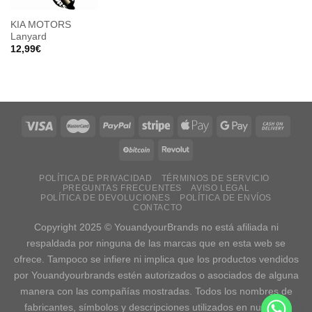
A LA
LISTA
KIA MOTORS
DE
Lanyard
DESEOS
12,99
€
POLÍTICA DE PRIVACIDAD
TÉRMINOS DE SERVICIO
PREGUNTAS FRECUENTES
AVISO LEGAL
POLÍTICA DE DEVOLUCIONES
POLÍTICA DE ENVÍOS
CONTACTO
Copyright 2025 © YouandyourBrands no está afiliada ni
respaldada por ninguna de las marcas que en esta web se
ofrece. Tampoco se infiere ni implica que los productos vendidos
por Youandyourbrands estén autorizados o asociados de alguna
manera con las compañías mostradas. Todos los nombres de
fabricantes, símbolos y descripciones utilizados en nuestras