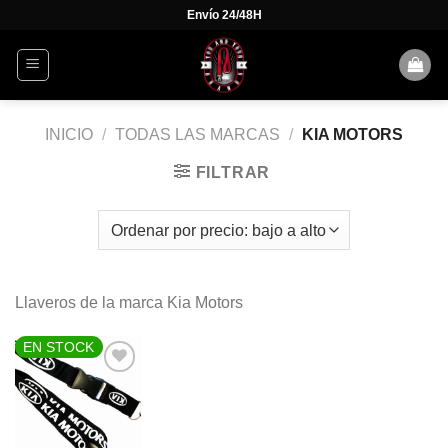
Skip
Envío 24/48H
to
content
INICIO
/
TODAS LAS MARCAS
/
KIA MOTORS
FILTRAR
Llaveros de la marca Kia Motors
EN STOCK
AÑADIR